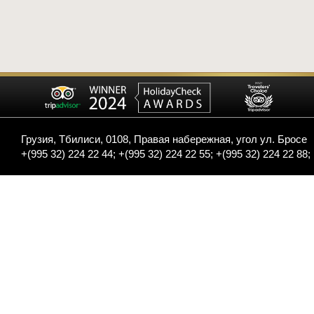
Грузия, Тбилиси, 0108, Правая набережная, угол ул. Бросе
+(995 32) 224 22 44; +(995 32) 224 22 55; +(995 32) 224 22 88;