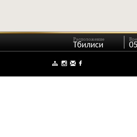
Расположение
Вр
Тбилиси
05