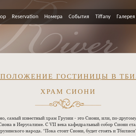
ор
Reservation
Номера
События
Tiffany
Галерея
ПОЛОЖЕНИЕ ГОСТИНИЦЫ В ТБ
ХРАМ СИОНИ
но, самый известный храм Грузии - это Сиони, или, по-друго
ь Сиона в Иерусалиме. С VII века кафедральный собор Сиони с
грузинского народа. “Пока стоит Сиони, будет стоять и Тбилиси”