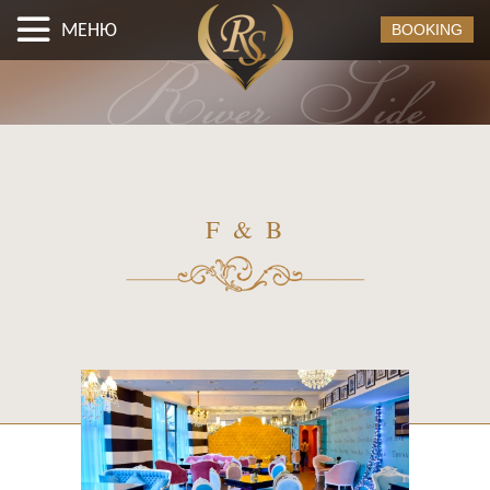
МЕНЮ
BOOKING
F & B